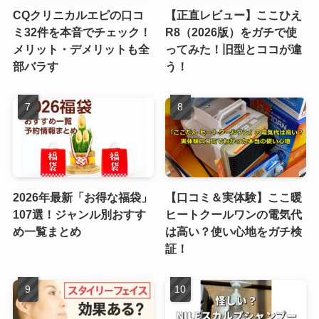
CQクリニカルエピの口コ
【正直レビュー】ここひえ
ミ32件を本音でチェック！
R8（2026版）をガチで使
メリット・デメリットも全
ってみた！旧型とココが違
部バラす
う！
2026年最新「お得な福袋」
【口コミ＆実体験】ここ暖
107選！ジャンル別おすす
ヒートクールワンの電気代
め一覧まとめ
は高い？使い心地をガチ検
証！