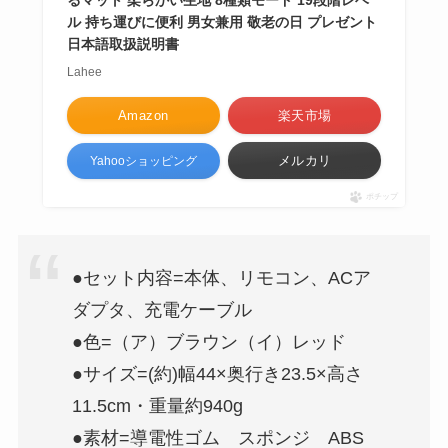
ル 持ち運びに便利 男女兼用 敬老の日 プレゼント
日本語取扱説明書
Lahee
Amazon
楽天市場
メルカリ
Yahooショッピング
ポチップ
●セット内容=本体、リモコン、ACア
ダプタ、充電ケーブル
●色=（ア）ブラウン（イ）レッド
●サイズ=(約)幅44×奥行き23.5×高さ
11.5cm・重量約940g
●素材=導電性ゴム スポンジ ABS