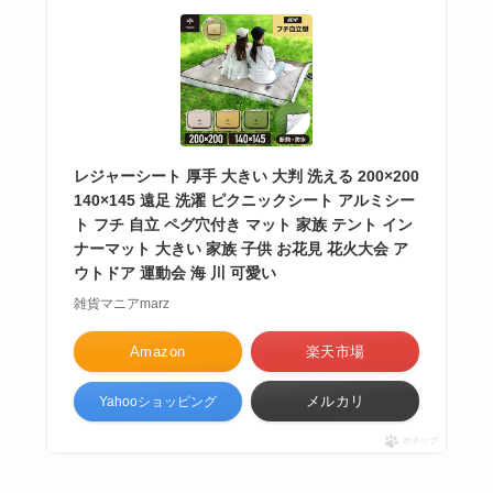
レジャーシート 厚手 大きい 大判 洗える 200×200
140×145 遠足 洗濯 ピクニックシート アルミシー
ト フチ 自立 ペグ穴付き マット 家族 テント イン
ナーマット 大きい 家族 子供 お花見 花火大会 ア
ウトドア 運動会 海 川 可愛い
雑貨マニアmarz
Amazon
楽天市場
メルカリ
Yahooショッピング
ポチップ