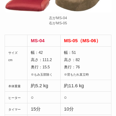
左がMS-04
右がMS-05
MS-04
MS-05（MS-06）
幅：42
幅：51
サイズ
高さ：111.2
高さ：82
cm
奥行：15.5
奥行：76
※もみ玉部除く
※背もたれ直立時
約5.2 kg
約11.6 kg
本体重量
○
○
ヒーター
15分
10分
タイマー