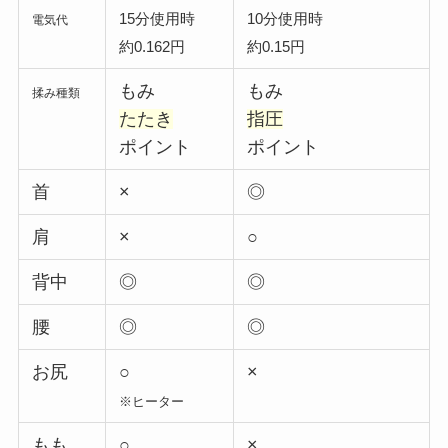
15分使用時
10分使用時
電気代
約0.162円
約0.15円
もみ
もみ
揉み種類
たたき
指圧
ポイント
ポイント
首
×
◎
肩
×
○
背中
◎
◎
腰
◎
◎
お尻
○
×
※ヒーター
もも
○
×