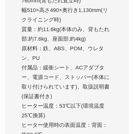
760mm(背もたれ直立時)
幅510×高さ490×奥行き1,130mm(リ
クライニング時)
質量：約11.6kg(本体のみ、背もたれ
部:約7.6kg、座面部:約4kg)
原材料：鉄、ABS、POM、ウレタ
ン、PU
付属品：緩衝シート、ACアダプタ
ー、電源コード、ストッパー(本体に
取り付けられています)、取扱説明書
(保証書付き)
ヒーター温度：53℃以下(環境温度
25℃換算)
ヒーター使用時の表面温度：背面：