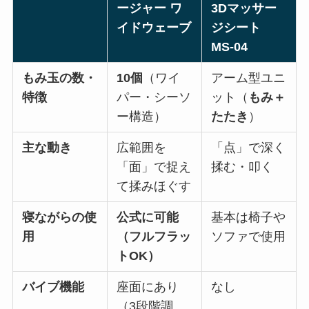
ージャー ワ
3Dマッサー
イドウェーブ
ジシート
MS-04
もみ玉の数・
10個
（ワイ
アーム型ユニ
特徴
パー・シーソ
ット（
もみ＋
ー構造）
たたき
）
主な動き
広範囲を
「点」で深く
「面」で捉え
揉む・叩く
て揉みほぐす
寝ながらの使
公式に可能
基本は椅子や
用
（フルフラッ
ソファで使用
トOK）
バイブ機能
座面にあり
なし
（3段階調