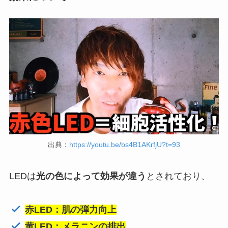
出典：
https://youtu.be/bs4B1AKrfjU?t=93
LEDは
光の色によって効果が違う
とされており、
赤LED：肌の弾力向上
黄LED：メラニンの排出