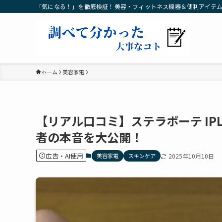
「気になる！」を徹底検証！美容・フィットネス機器＆便利アイテ
ホーム
美容家電
【リアル口コミ】ステラボーテ IP
者の本音を大公開！
広告・AI使用
美容家電
スキンケア
2025年10月10日