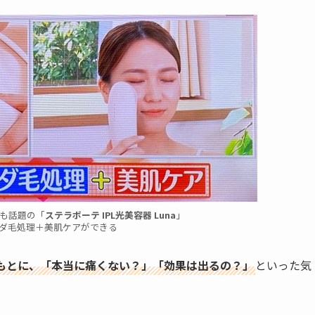
も話題の「
ステラボーテ IPL光美容器 Luna
」
ムダ毛処理＋美肌ケアができる
もとに、「本当に痛くない？」「効果は出るの？」
といった気