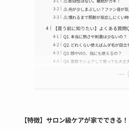
⚠️ 即効性はない。継続がカギ！
⚠️ 光が少しまぶしい？ファン音が
⚠️ 慣れるまで照射が反応しにくい
【買う前に知りたい】よくある質問Q
Q1. 本当に熱さや刺激は少ないの？
Q2. どれくらい使えばムダ毛が目
Q3. 顔やVIO、指にも使えるの？
Q4. 家族でシェアして使っても大丈
【特徴】サロン級ケアが家でできる！