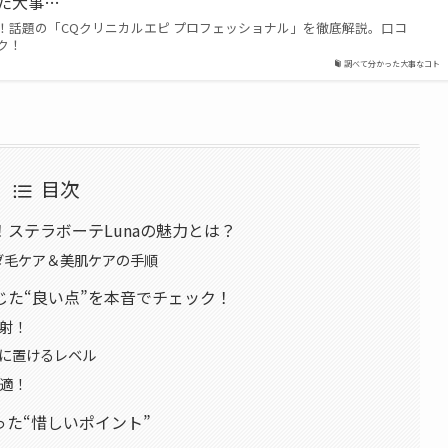
った大事…
！話題の「CQクリニカルエピ プロフェッショナル」を徹底解説。口コ
ク！
調べて分かった大事なコト
目次
ステラボーテLunaの魅力とは？
ムダ毛ケア＆美肌ケアの手順
た“良い点”を本音でチェック！
照射！
ングに置けるレベル
快適！
た“惜しいポイント”