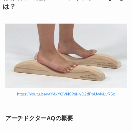
は？
https://youtu.be/ytY4xYQVi40?si=yD2tfPpUwfyLvR5o
アーチドクターAQの概要