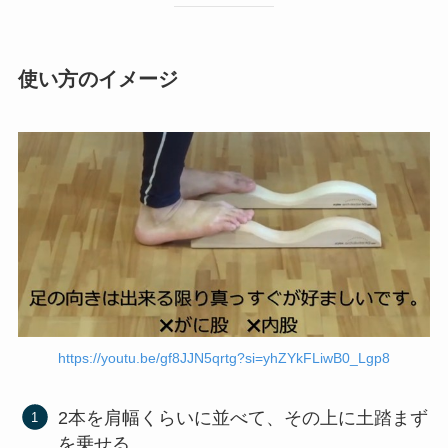
使い方のイメージ
https://youtu.be/gf8JJN5qrtg?si=yhZYkFLiwB0_Lgp8
2本を肩幅くらいに並べて、その上に土踏まず
を乗せる