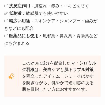
✅
抗炎症作用
：肌荒れ・赤み・ニキビを防ぐ
✅
低刺激
：敏感肌でも使いやすい
✅
幅広い用途
：スキンケア・シャンプー・歯みが
きなどにも配合
✅
医薬品にも使用
：風邪薬・鼻炎薬・胃腸薬など
にも含まれる
この2つの成分を配合した
マ・シロミル
ク乳液
は、
美白ケア
と
肌トラブル対策
を両立したアイテム！シミ・そばかす
を防ぎながら、健やかで透明感のある
肌を目指したい方におすすめです。