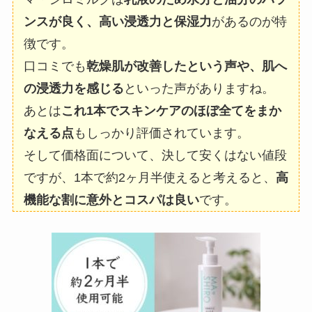
ンスが良く、高い浸透力と保湿力
があるのが特
徴です。
口コミでも
乾燥肌が改善したという声や、肌へ
の浸透力を感じる
といった声がありますね。
あとは
これ1本でスキンケアのほぼ全てをまか
なえる点
もしっかり評価されています。
そして価格面について、決して安くはない値段
ですが、1本で約2ヶ月半使えると考えると、
高
機能な割に意外とコスパは良い
です。