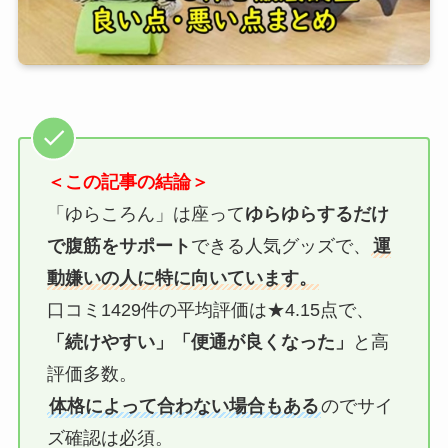
＜この記事の結論＞
「ゆらころん」は座って
ゆらゆらするだけ
で腹筋をサポート
できる人気グッズで、
運
動嫌いの人に特に向いています。
口コミ1429件の平均評価は★4.15点で、
「続けやすい」「便通が良くなった」
と高
評価多数。
体格によって合わない場合もある
のでサイ
ズ確認は必須。